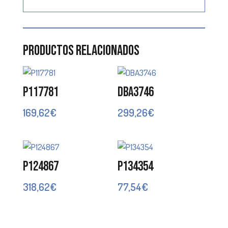
Productos relacionados
P117781
DBA3746
169,62
€
299,26
€
P124867
P134354
318,62
€
77,54
€