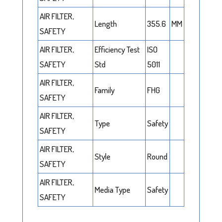
AIR FILTER,
Length
355.6
MM
SAFETY
AIR FILTER,
Efficiency Test
ISO
SAFETY
Std
5011
AIR FILTER,
Family
FHG
SAFETY
AIR FILTER,
Type
Safety
SAFETY
AIR FILTER,
Style
Round
SAFETY
AIR FILTER,
Media Type
Safety
SAFETY