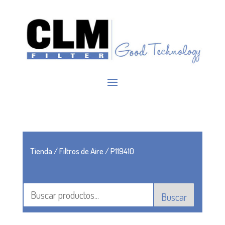
Tienda
/
Filtros de Aire
/ P119410
Buscar