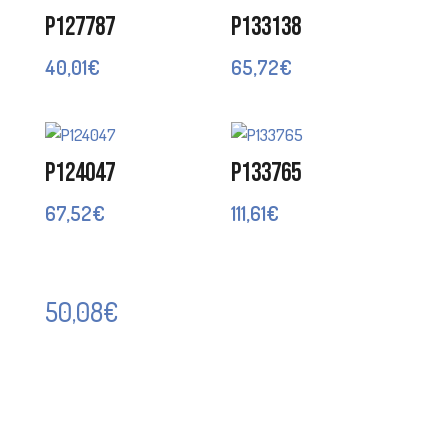
P127787
P133138
40,01
€
65,72
€
P124047
P133765
67,52
€
111,61
€
50,08
€