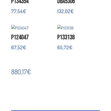
P134354
DBA5306
77,54
€
132,02
€
P124047
P133138
67,52
€
65,72
€
880,17
€