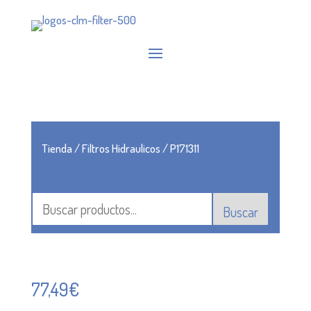
Tienda
/
Filtros Hidraulicos
/ P171311
Buscar
77,49
€