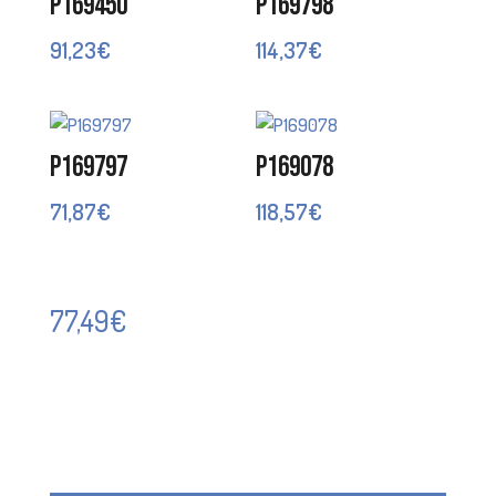
P169450
P169798
91,23
€
114,37
€
P169797
P169078
71,87
€
118,57
€
77,49
€