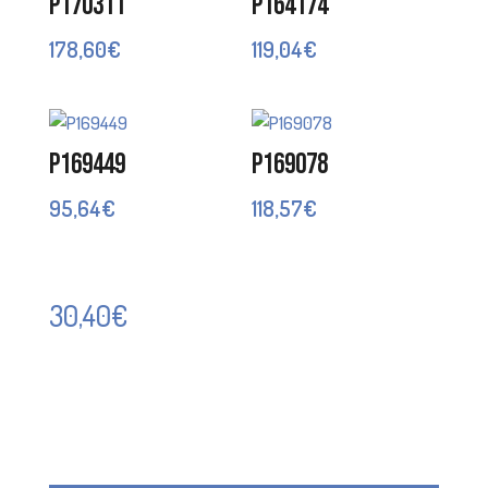
P170311
P164174
178,60
€
119,04
€
P169449
P169078
95,64
€
118,57
€
30,40
€