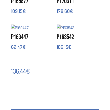
P165877
P170311
109,15
€
178,60
€
P169447
P163542
62,47
€
106,15
€
136,44
€