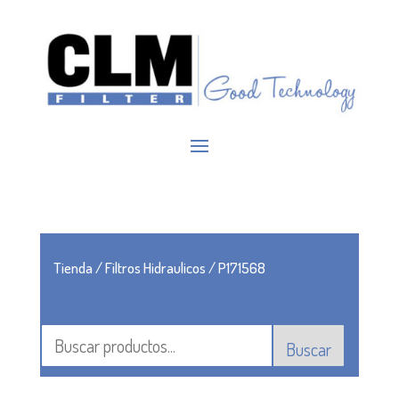
Tienda
/
Filtros Hidraulicos
/ P171568
Buscar