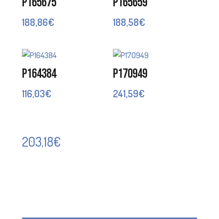
P165675
P165659
188,86
€
188,58
€
P164384
P170949
116,03
€
241,59
€
203,18
€