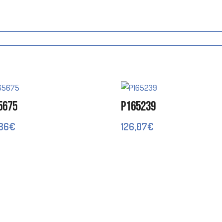
5675
P165239
,86
€
126,07
€