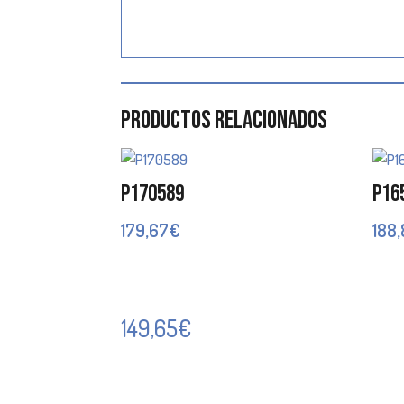
Productos relacionados
P170589
P16
179,67
€
188
149,65
€