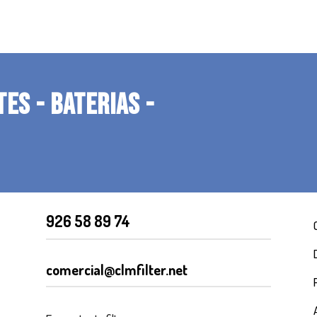
TES - BATERIAS -
926 58 89 74
comercial@clmfilter.net