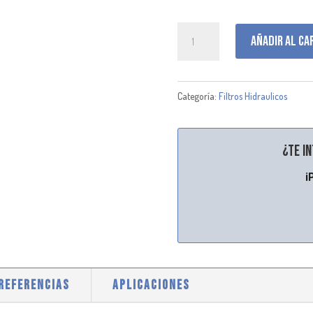
P171574
Añadir al ca
cantidad
Categoría:
Filtros Hidraulicos
¿Te i
¡
 REFERENCIAS
APLICACIONES