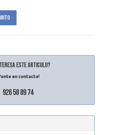
rrito
nteresa este articulo?
Ponte en contacto!
926 58 89 74