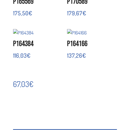
P165569
P170589
175,50
€
179,67
€
P164384
P164166
116,03
€
137,26
€
67,03
€