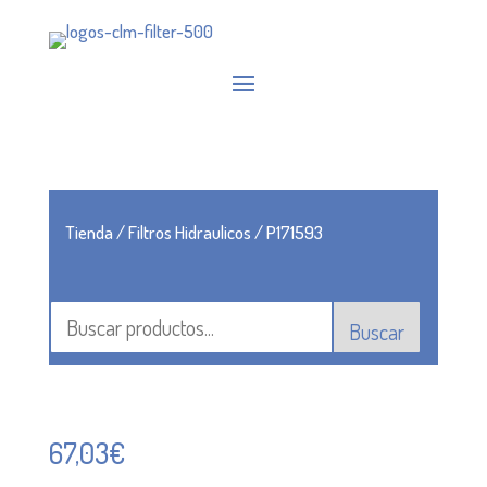
Tienda
/
Filtros Hidraulicos
/ P171593
Buscar
67,03
€