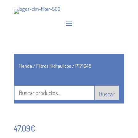
Tienda
/
Filtros Hidraulicos
/ P171648
Buscar
47,09
€