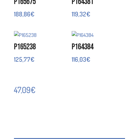
P165675
P164381
188,86
€
119,32
€
P165238
P164384
125,77
€
116,03
€
47,09
€