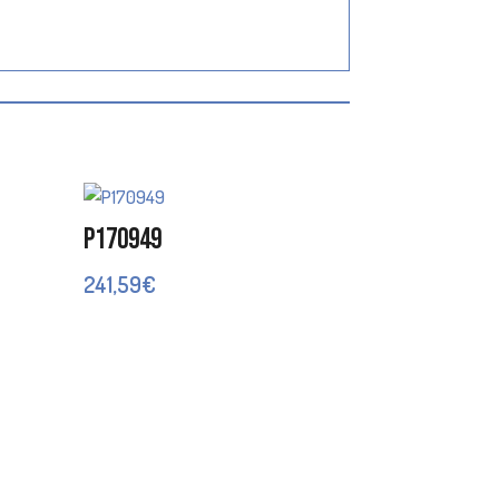
P170949
241,59
€