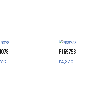
9078
P169798
57
€
114,37
€