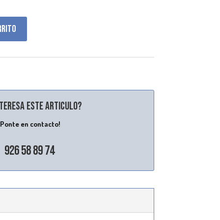
rrito
nteresa este articulo?
¡Ponte en contacto!
926 58 89 74