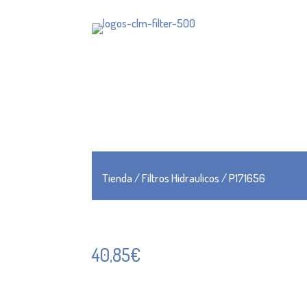
Tienda
/
Filtros Hidraulicos
/ P171656
40,85
€