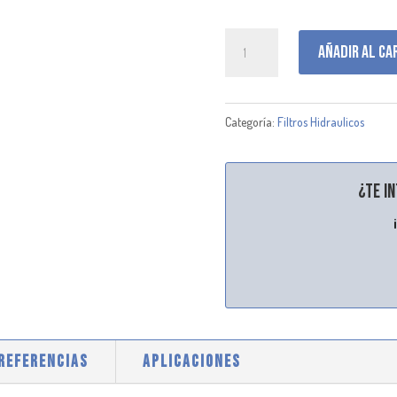
P171656
Añadir al ca
cantidad
Categoría:
Filtros Hidraulicos
¿Te i
 REFERENCIAS
APLICACIONES