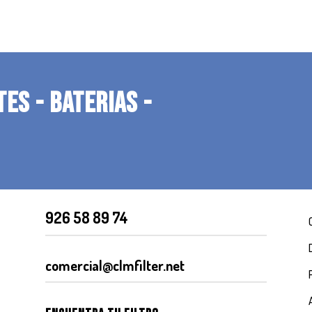
TES - BATERIAS -
926 58 89 74
comercial@clmfilter.net