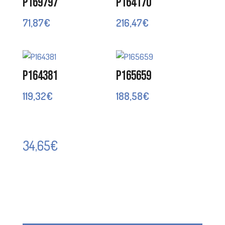
P169797
P164170
71,87
€
216,47
€
P164381
P165659
119,32
€
188,58
€
34,65
€