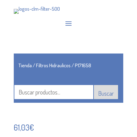
Tienda
/
Filtros Hidraulicos
/ P171658
Buscar
61,03
€