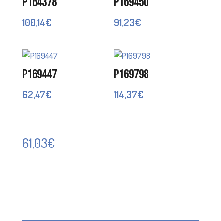
P164378
P169450
100,14
€
91,23
€
P169447
P169798
62,47
€
114,37
€
61,03
€