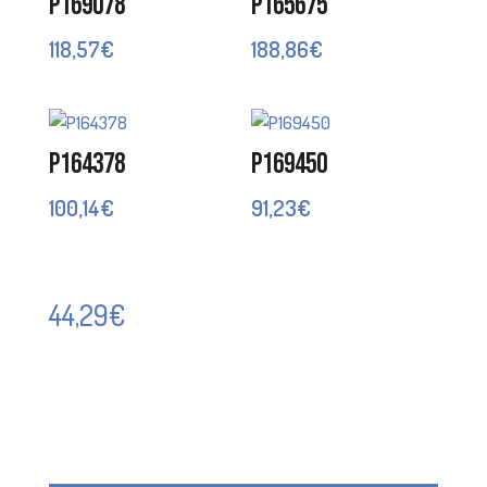
P169078
P165675
118,57
€
188,86
€
P164378
P169450
100,14
€
91,23
€
44,29
€