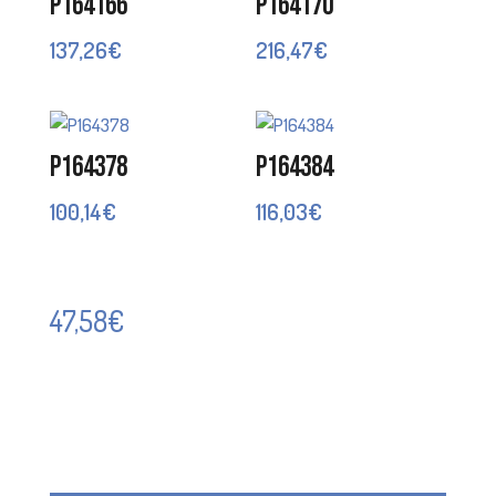
P164166
P164170
137,26
€
216,47
€
P164378
P164384
100,14
€
116,03
€
47,58
€