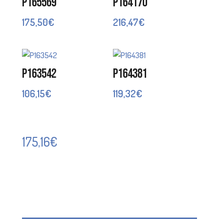
P165569
P164170
175,50
€
216,47
€
P163542
P164381
106,15
€
119,32
€
175,16
€