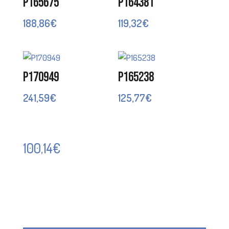
P165675
P164381
188,86
€
119,32
€
P170949
P165238
241,59
€
125,77
€
100,14
€