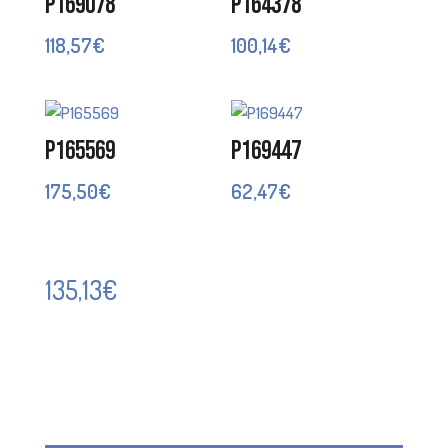
P169078
P164378
118,57
€
100,14
€
P165569
P169447
175,50
€
62,47
€
135,13
€