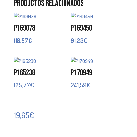
Productos relacionados
P169078
P169450
118,57
€
91,23
€
P165238
P170949
125,77
€
241,59
€
19,65
€