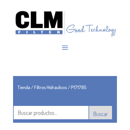
Tienda
/
Filtros Hidraulicos
/ P171785
Buscar