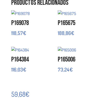
Productos relacionados
P169078
P165675
118,57
€
188,86
€
P164384
P165006
116,03
€
73,24
€
59,68
€