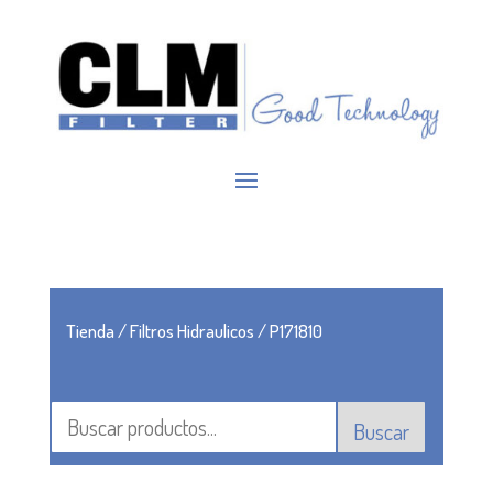
Tienda
/
Filtros Hidraulicos
/ P171810
Buscar