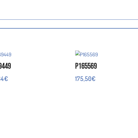
9449
P165569
64
€
175,50
€