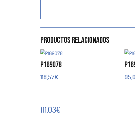
Productos relacionados
P169078
P16
118,57
€
95,
111,03
€