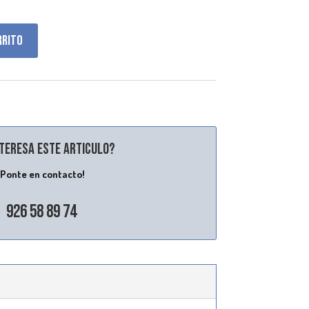
rrito
nteresa este articulo?
¡Ponte en contacto!
926 58 89 74