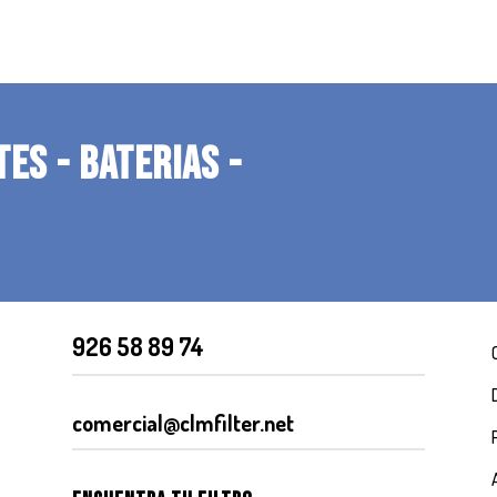
TES - BATERIAS -
926 58 89 74
comercial@clmfilter.net