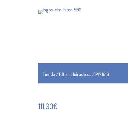
Tienda
/
Filtros Hidraulicos
/ P171818
111,03
€