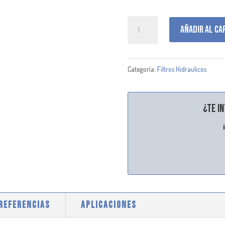
P171818
Añadir al ca
cantidad
Categoría:
Filtros Hidraulicos
¿Te i
 REFERENCIAS
APLICACIONES