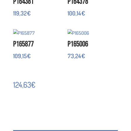
P164381
P164378
119,32
€
100,14
€
P165877
P165006
109,15
€
73,24
€
124,63
€