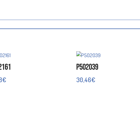
2161
P502039
8
€
30,46
€