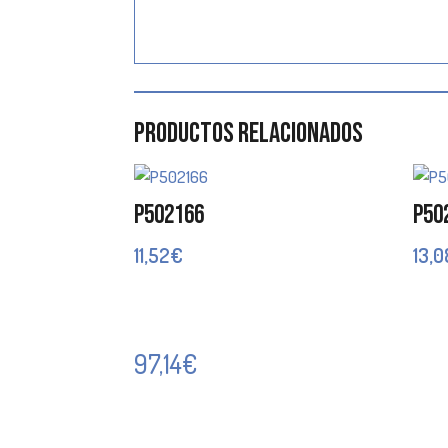
Productos relacionados
P502166
P50
11,52
€
13,0
97,14
€