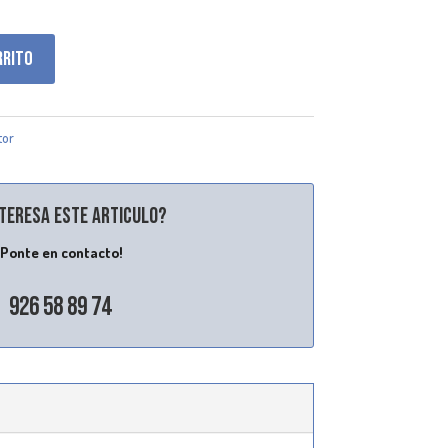
rrito
tor
nteresa este articulo?
¡Ponte en contacto!
926 58 89 74