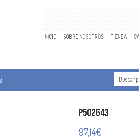
INICIO
SOBRE NOSOTROS
TIENDA
C
3
P502643
97,14
€