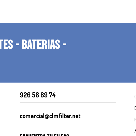
TES - BATERIAS -
926 58 89 74
comercial@clmfilter.net