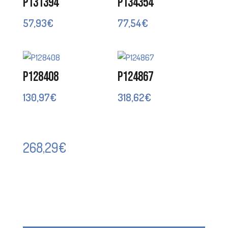
P131394
P134354
57,93
€
77,54
€
P128408
P124867
130,97
€
318,62
€
268,29
€