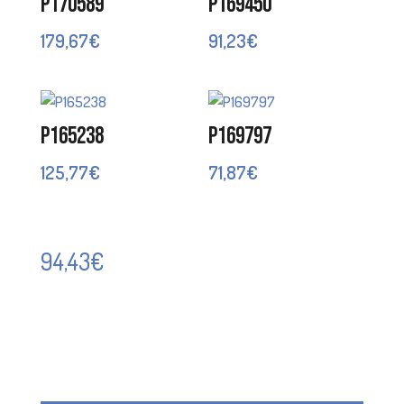
P170589
P169450
179,67
€
91,23
€
P165238
P169797
125,77
€
71,87
€
94,43
€