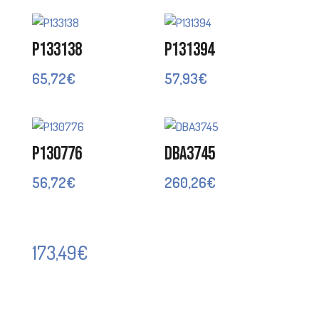
P133138
P131394
65,72
€
57,93
€
P130776
DBA3745
56,72
€
260,26
€
173,49
€