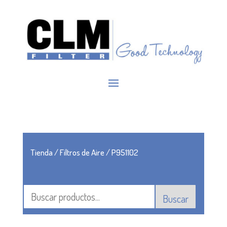
Tienda
/
Filtros de Aire
/ P951102
Buscar