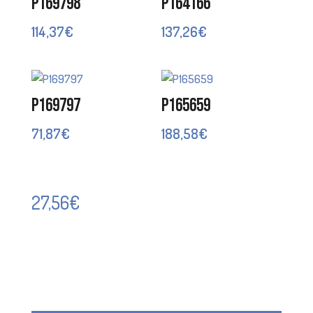
P169798
P164166
114,37
€
137,26
€
P169797
P165659
71,87
€
188,58
€
27,56
€