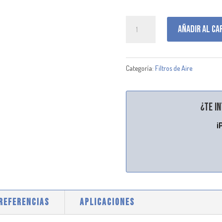
P955630
Añadir al ca
cantidad
Categoría:
Filtros de Aire
¿Te i
¡
 REFERENCIAS
APLICACIONES