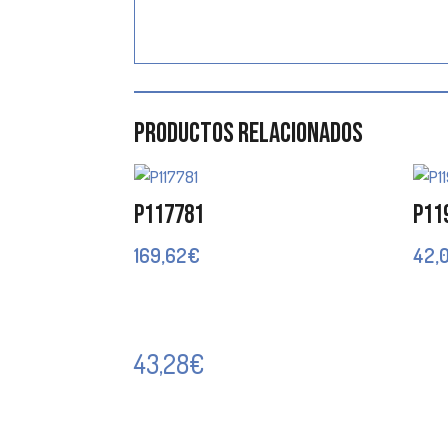
Productos relacionados
P117781
P11
169,62
€
42,
43,28
€