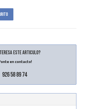
rrito
nteresa este articulo?
Ponte en contacto!
926 58 89 74