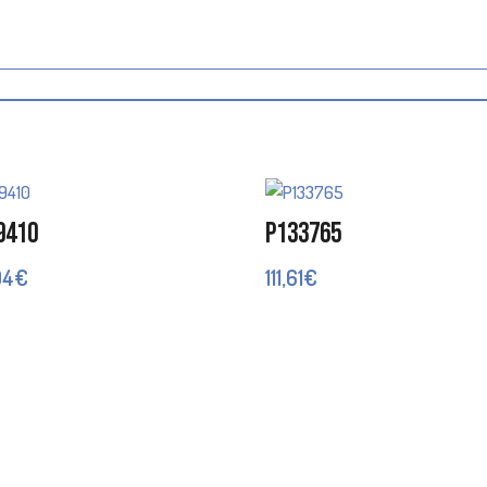
9410
P133765
04
€
111,61
€