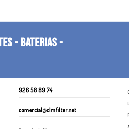
TES - BATERIAS -
926 58 89 74
comercial@clmfilter.net