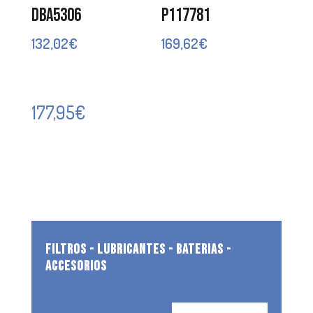
DBA5306
P117781
132,02
€
169,62
€
177,95
€
FILTROS - LUBRICANTES - BATERIAS -
ACCESORIOS