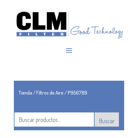
Tienda
/
Filtros de Aire
/ P956789
Buscar