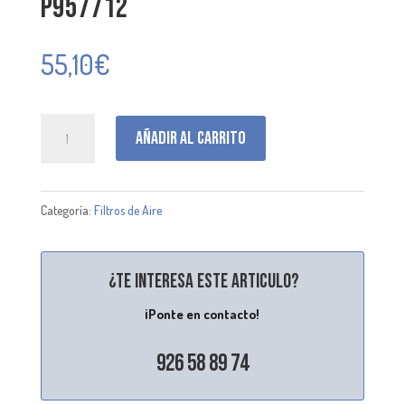
P957712
55,10
€
P957712
Añadir al carrito
cantidad
Categoría:
Filtros de Aire
¿Te interesa este articulo?
¡Ponte en contacto!
926 58 89 74