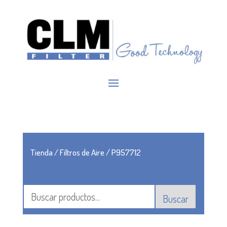
Tienda
/
Filtros de Aire
/ P957712
Buscar