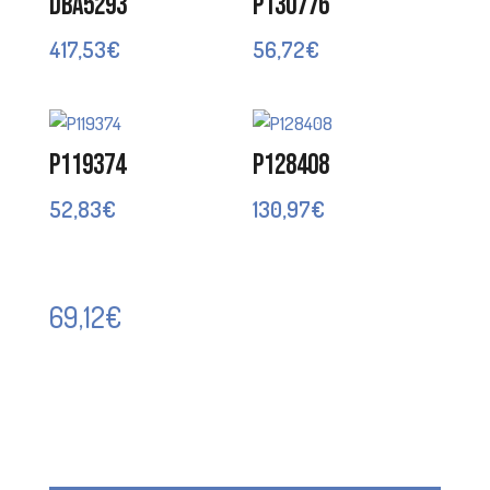
DBA5293
P130776
417,53
€
56,72
€
P119374
P128408
52,83
€
130,97
€
69,12
€