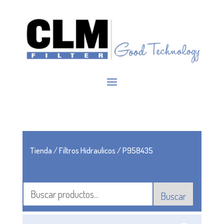
Tienda
/
Filtros Hidraulicos
/ P958435
Buscar