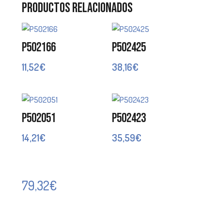
Productos relacionados
P502166
P502425
11,52
€
38,16
€
P502051
P502423
14,21
€
35,59
€
79,32
€