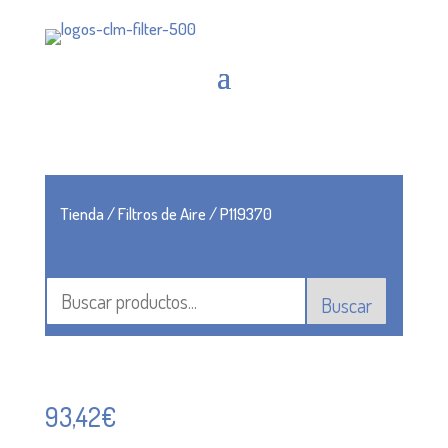
Tienda
/
Filtros de Aire
/ P119370
Buscar
93,42
€