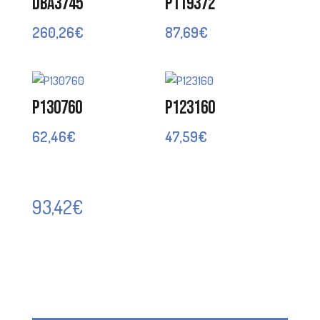
DBA3745
P119372
260,26
€
87,69
€
P130760
P123160
62,46
€
47,59
€
93,42
€