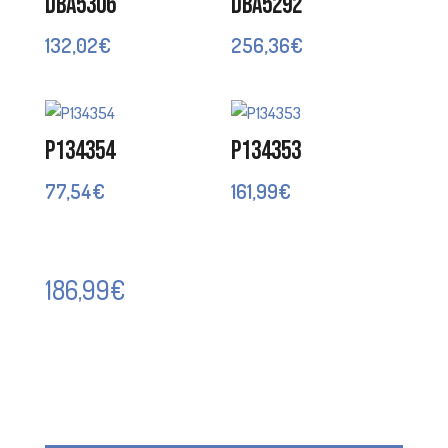
DBA5306
DBA5292
132,02
€
256,36
€
P134354
P134353
77,54
€
161,99
€
186,99
€