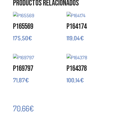
Productos relacionados
P165569
P164174
175,50
€
119,04
€
P169797
P164378
71,87
€
100,14
€
70,66
€