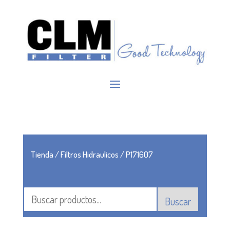
Tienda
/
Filtros Hidraulicos
/ P171607
Buscar