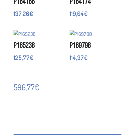
P164166
P164174
137,26
€
119,04
€
P165238
P169798
125,77
€
114,37
€
596,77
€