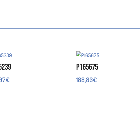
5239
P165675
,07
€
188,86
€