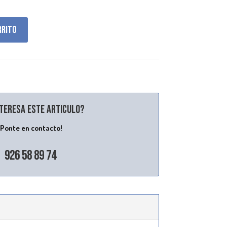
rrito
nteresa este articulo?
¡Ponte en contacto!
926 58 89 74