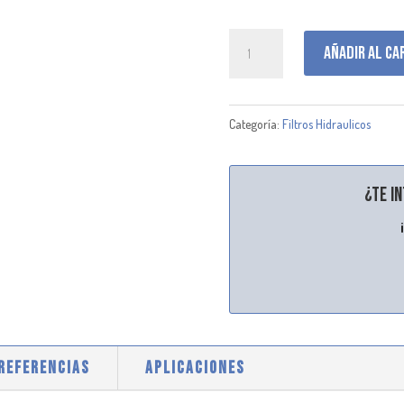
P171814
Añadir al ca
cantidad
Categoría:
Filtros Hidraulicos
¿Te i
 REFERENCIAS
APLICACIONES