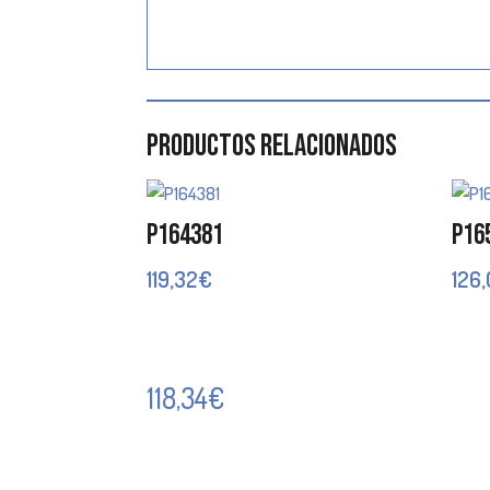
Productos relacionados
P164381
P16
119,32
€
126
118,34
€