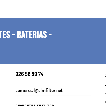
TES - BATERIAS -
926 58 89 74
comercial@clmfilter.net