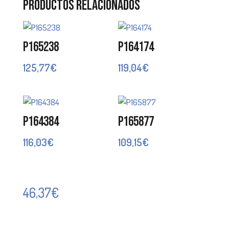
Productos relacionados
P165238
P164174
125,77
€
119,04
€
P164384
P165877
116,03
€
109,15
€
46,37
€