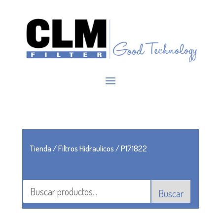
Tienda
/
Filtros Hidraulicos
/ P171822
Buscar