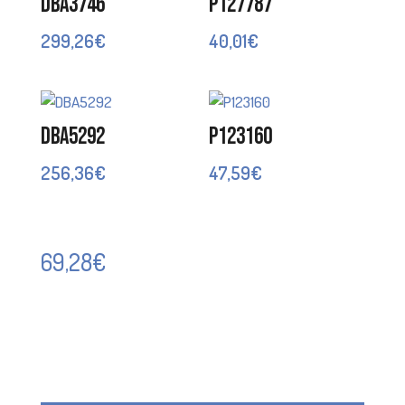
DBA3746
P127787
299,26
€
40,01
€
DBA5292
P123160
256,36
€
47,59
€
69,28
€