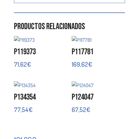
Productos relacionados
P119373
P117781
71,62
€
169,62
€
P134354
P124047
77,54
€
67,52
€