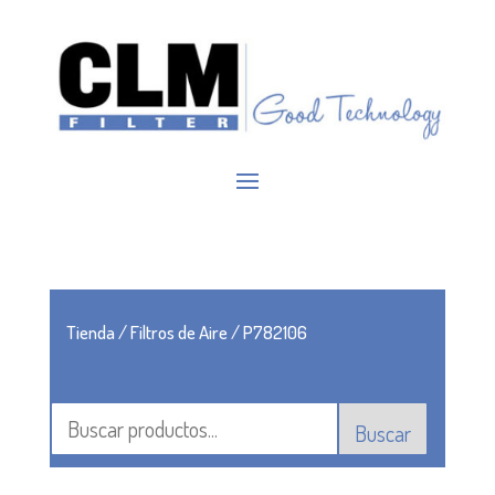
Tienda
/
Filtros de Aire
/ P782106
Buscar