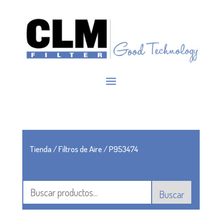
Tienda
/
Filtros de Aire
/ P953474
Buscar