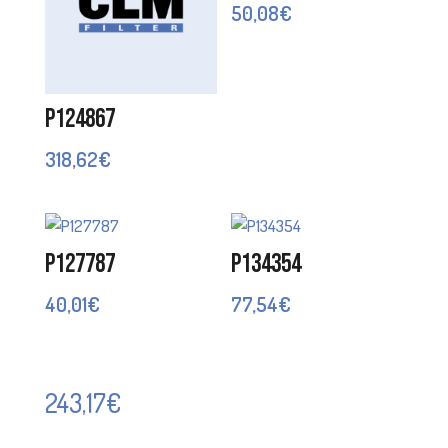
50,08
€
P124867
318,62
€
P127787
P134354
40,01
€
77,54
€
243,17
€