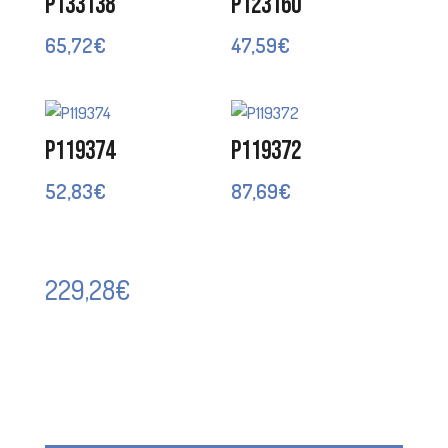
P133138
P123160
65,72
€
47,59
€
P119374
P119372
52,83
€
87,69
€
229,28
€