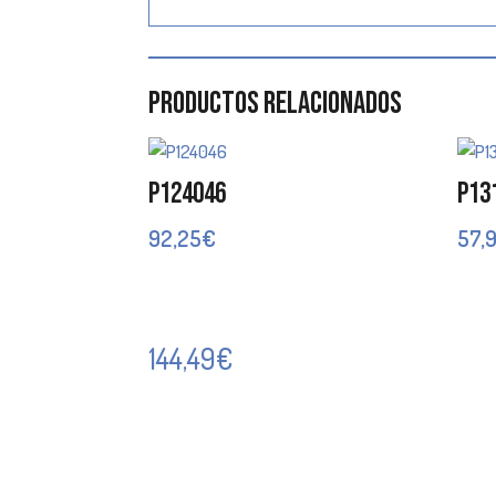
Productos relacionados
P124046
P13
92,25
€
57,
144,49
€