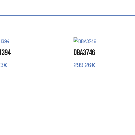
1394
DBA3746
93
€
299,26
€