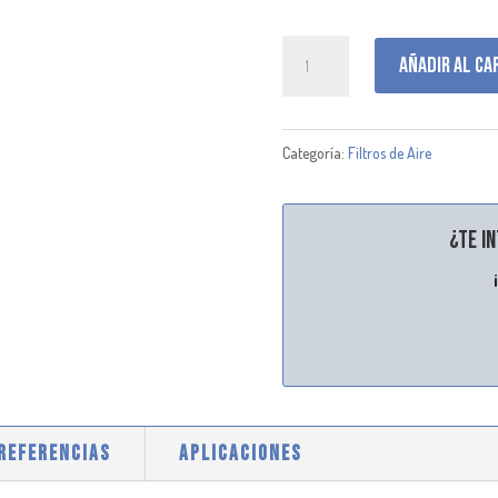
P953211
Añadir al ca
cantidad
Categoría:
Filtros de Aire
¿Te i
 REFERENCIAS
APLICACIONES