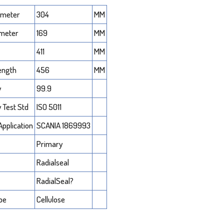
ameter
304
MM
ameter
169
MM
411
MM
Length
456
MM
y
99.9
y Test Std
ISO 5011
Application
SCANIA 1869993
Primary
Radialseal
RadialSeal?
pe
Cellulose