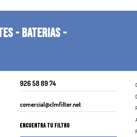
TES - BATERIAS -
926 58 89 74
comercial@clmfilter.net
Encuentra tu filtro