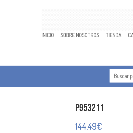
INICIO
SOBRE NOSOTROS
TIENDA
C
P953211
144,49
€