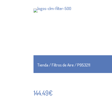
Tienda
/
Filtros de Aire
/ P953211
144,49
€